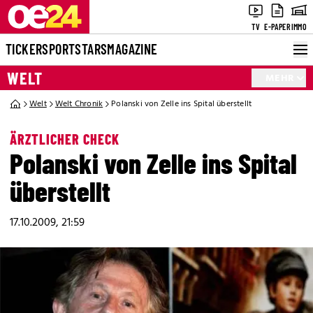
TV
E-PAPER
IMMO
TICKER
SPORT
STARS
MAGAZINE
WELT
MEHR
Welt
Welt Chronik
Polanski von Zelle ins Spital überstellt
ÄRZTLICHER CHECK
Polanski von Zelle ins Spital
überstellt
17.10.2009, 21:59