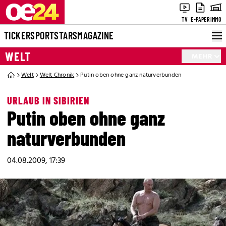
TV
E-PAPER
IMMO
TICKER
SPORT
STARS
MAGAZINE
WELT
MEHR
Welt
Welt Chronik
Putin oben ohne ganz naturverbunden
URLAUB IN SIBIRIEN
Putin oben ohne ganz
naturverbunden
04.08.2009, 17:39