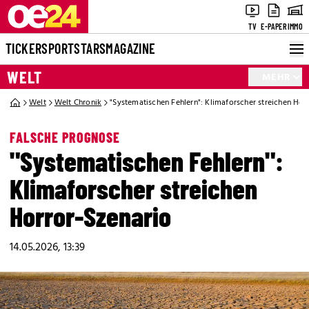
TV
E-PAPER
IMMO
TICKER
SPORT
STARS
MAGAZINE
WELT
MEHR
Welt
Welt Chronik
"Systematischen Fehlern": Klimaforscher streichen Hor
FALSCHE PROGNOSE
"Systematischen Fehlern":
Klimaforscher streichen
Horror-Szenario
14.05.2026, 13:39