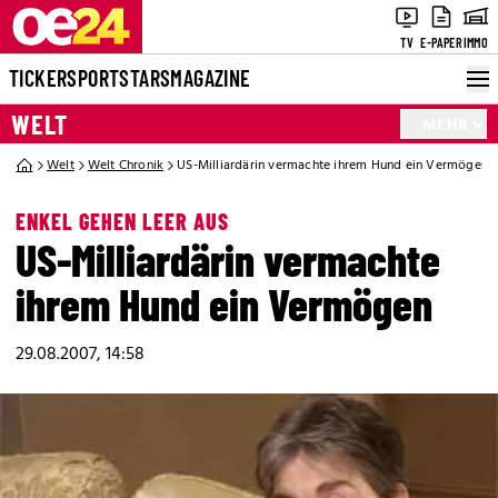
TV
E-PAPER
IMMO
TICKER
SPORT
STARS
MAGAZINE
WELT
MEHR
Welt
Welt Chronik
US-Milliardärin vermachte ihrem Hund ein Vermögen
ENKEL GEHEN LEER AUS
US-Milliardärin vermachte
ihrem Hund ein Vermögen
29.08.2007, 14:58