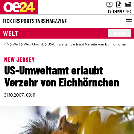
TV
E-PAPER
IMMO
TICKER
SPORT
STARS
MAGAZINE
WELT
MEHR
Welt
Welt Chronik
US-Umweltamt erlaubt Verzehr von Eichhörnchen
NEW JERSEY
US-Umweltamt erlaubt
Verzehr von Eichhörnchen
31.10.2007, 09:11