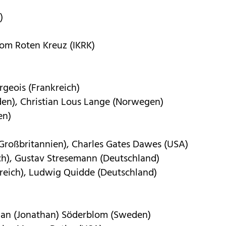
)
vom Roten Kreuz (IKRK)
geois (Frankreich)
den), Christian Lous Lange (Norwegen)
en)
(Großbritannien), Charles Gates Dawes (USA)
ich), Gustav Stresemann (Deutschland)
kreich), Ludwig Quidde (Deutschland)
than (Jonathan) Söderblom (Sweden)