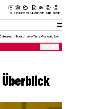
TV
RADIO
WETTER
E-PAPER
IMMO
LOGIN
LOGOUT
Österreich-Tour
Unsere Tiere
Mörwald kocht
Stark in den Tag
Best of Vienna
MEHR
 Überblick