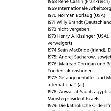
1968 René Cassin (Frankreich)
1969 Internationale Arbeitsorg
1970 Norman Borlaug (USA)
1971 Willy Brandt (Deutschlan
1972 nicht vergeben
1973 Henry A. Kissinger (USA)
verweigert)
1974 Seán MacBride (Irland), E
1975: Andrej Sacharow, sowje
1976: Mairead Corrigan und Be
Friedensaktivistinnen
1977: Gefangenenhilfe- und M
international" (ai)
1978: Anwar al-Sadat, ägypti
Ministerpräsident Israels
1979: Die katholische Ordensf