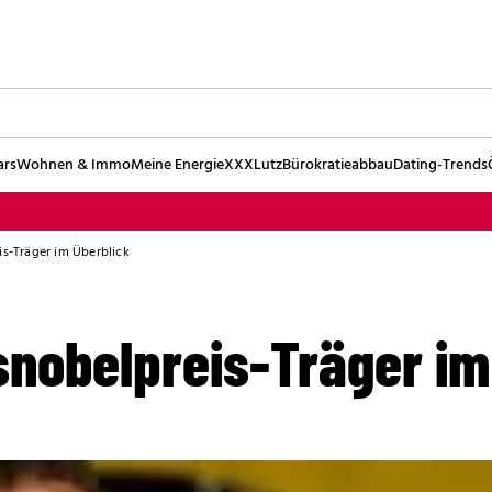
ars
Wohnen & Immo
Meine Energie
XXXLutz
Bürokratieabbau
Dating-Trends
is-Träger im Überblick
snobelpreis-Träger im