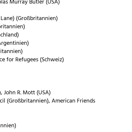
las Murray Butler (USA)
 Lane) (Großbritannien)
ritannien)
schland)
Argentinien)
ritannien)
ice for Refugees (Schweiz)
, John R. Mott (USA)
cil (Großbritannien), American Friends
annien)