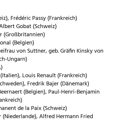
z), Frédéric Passy (Frankreich)
Albert Gobat (Schweiz)
r (Großbritannien)
ional (Belgien)
reifrau von Suttner, geb. Gräfin Kinsky von
ich-Ungarn)
)
talien), Louis Renault (Frankreich)
Schweden), Fredrik Bajer (Dänemark)
eernaert (Belgien), Paul-Henri-Benjamin
ankreich)
manent de la Paix (Schweiz)
er (Niederlande), Alfred Hermann Fried