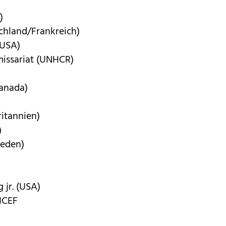
)
chland/Frankreich)
(USA)
issariat (UNHCR)
Kanada)
ritannien)
)
weden)
 jr. (USA)
ICEF