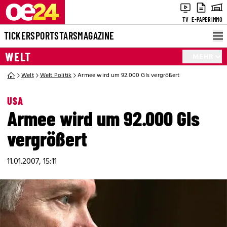
TV
E-PAPER
IMMO
TICKER
SPORT
STARS
MAGAZINE
WELT
MEHR
Welt
Welt Politik
Armee wird um 92.000 GIs vergrößert
USA
Armee wird um 92.000 GIs
vergrößert
11.01.2007, 15:11