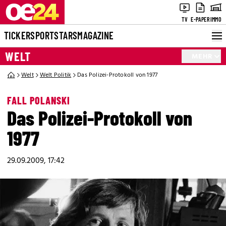
TV
E-PAPER
IMMO
TICKER
SPORT
STARS
MAGAZINE
WELT
MEHR
Welt
Welt Politik
Das Polizei-Protokoll von 1977
FALL POLANSKI
Das Polizei-Protokoll von
1977
29.09.2009, 17:42