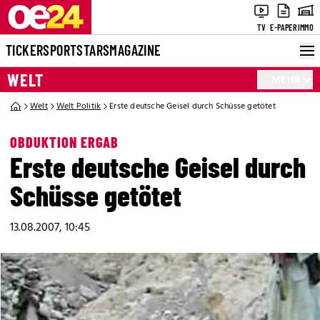
TV
E-PAPER
IMMO
TICKER
SPORT
STARS
MAGAZINE
WELT
MEHR
Welt
Welt Politik
Erste deutsche Geisel durch Schüsse getötet
OBDUKTION ERGAB
Erste deutsche Geisel durch
Schüsse getötet
13.08.2007, 10:45