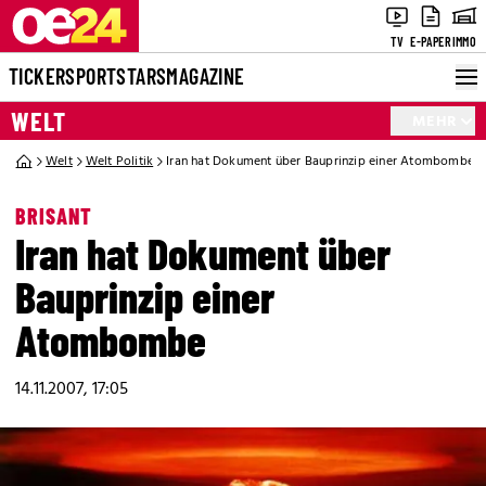
TV
E-PAPER
IMMO
TICKER
SPORT
STARS
MAGAZINE
WELT
MEHR
Welt
Welt Politik
Iran hat Dokument über Bauprinzip einer Atombombe
BRISANT
Iran hat Dokument über
Bauprinzip einer
Atombombe
14.11.2007, 17:05