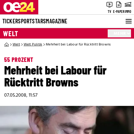
TV
E-PAPER
IMMO
TICKER
SPORT
STARS
MAGAZINE
WELT
MEHR
Welt
Welt Politik
Mehrheit bei Labour für Rücktritt Browns
55 PROZENT
Mehrheit bei Labour für
Rücktritt Browns
07.05.2008, 11:57