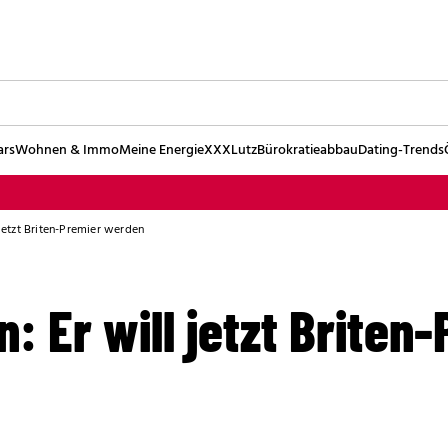
ars
Wohnen & Immo
Meine Energie
XXXLutz
Bürokratieabbau
Dating-Trends
 jetzt Briten-Premier werden
n: Er will jetzt Briten