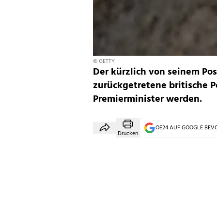
© GETTY
Der kürzlich von seinem Po
zurückgetretene britische Po
Premierminister werden.
OE24 AUF GOOGLE BE
Drucken