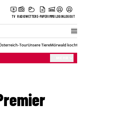
TV
RADIO
WETTER
E-PAPER
IMMO
LOGIN
LOGOUT
Österreich-Tour
Unsere Tiere
Mörwald kocht
Stark in den Tag
Best of Vienna
MEHR
-Premier