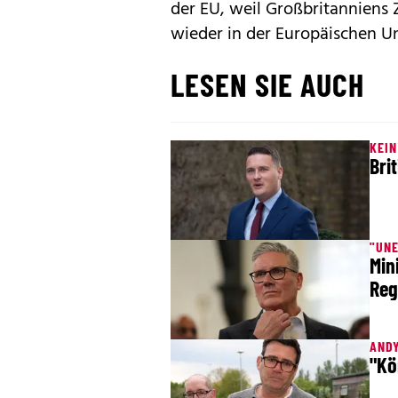
der EU, weil Großbritanniens 
wieder in der Europäischen Un
LESEN SIE AUCH
KEI
Bri
"UN
Min
Reg
AND
"Kö