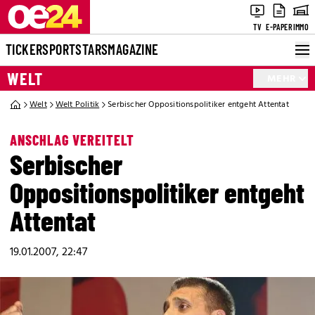
TV
E-PAPER
IMMO
TICKER
SPORT
STARS
MAGAZINE
WELT
MEHR
Welt
Welt Politik
Serbischer Oppositionspolitiker entgeht Attentat
ANSCHLAG VEREITELT
Serbischer
Oppositionspolitiker entgeht
Attentat
19.01.2007, 22:47