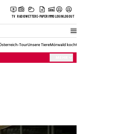
TV
RADIO
WETTER
E-PAPER
IMMO
LOGIN
LOGOUT
Österreich-Tour
Unsere Tiere
Mörwald kocht
Stark in den Tag
Best of Vienna
MEHR