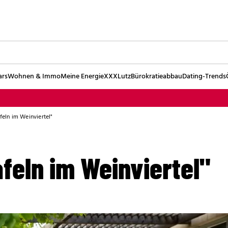
ars
Wohnen & Immo
Meine Energie
XXXLutz
Bürokratieabbau
Dating-Trends
afeln im Weinviertel"
feln im Weinviertel"