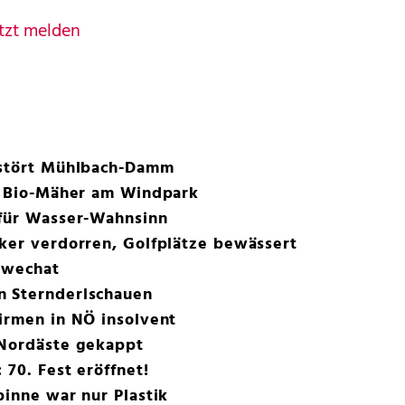
tzt melden
rstört Mühlbach-Damm
ls Bio-Mäher am Windpark
 für Wasser-Wahnsinn
ker verdorren, Golfplätze bewässert
chwechat
n Sternderlschauen
irmen in NÖ insolvent
 Nordäste gekappt
 70. Fest eröffnet!
pinne war nur Plastik