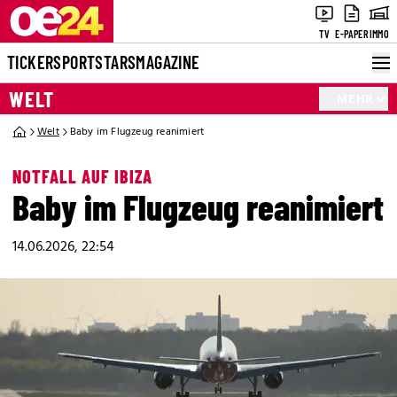
TV
E-PAPER
IMMO
TICKER
SPORT
STARS
MAGAZINE
WELT
MEHR
Welt
Baby im Flugzeug reanimiert
NOTFALL AUF IBIZA
Baby im Flugzeug reanimiert
14.06.2026, 22:54