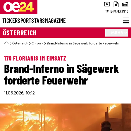
TV
E-PAPER
IMMO
TICKER
SPORT
STARS
MAGAZINE
ÖSTERREICH
MEHR
Österreich
Chronik
Brand-Inferno in Sägewerk forderte Feuerwehr
170 FLORIANIS IM EINSATZ
Brand-Inferno in Sägewerk
forderte Feuerwehr
11.06.2026, 10:12