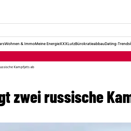
ars
Wohnen & Immo
Meine Energie
XXXLutz
Bürokratieabbau
Dating-Trends
russische Kampfjets ab
gt zwei russische Kam