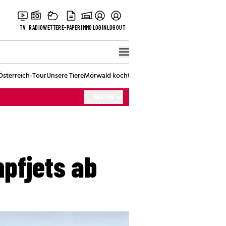
TV
RADIO
WETTER
E-PAPER
IMMO
LOGIN
LOGOUT
Österreich-Tour
Unsere Tiere
Mörwald kocht
Stark in den Tag
Best of Vienna
MEHR
pfjets ab