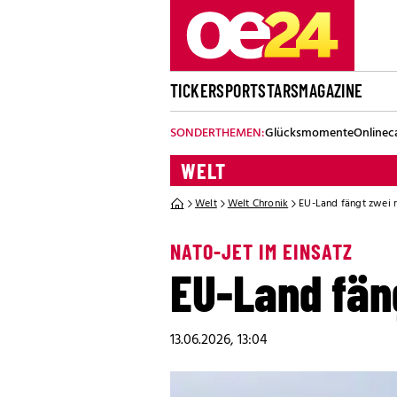
TICKER
SPORT
STARS
MAGAZINE
SONDERTHEMEN:
Glücksmomente
Onlinec
WELT
Welt
Welt Chronik
EU-Land fängt zwei 
NATO-JET IM EINSATZ
EU-Land fän
13.06.2026, 13:04