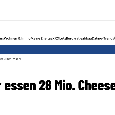
ars
Wohnen & Immo
Meine Energie
XXXLutz
Bürokratieabbau
Dating-Trends
seburger im Jahr
r essen 28 Mio. Chees