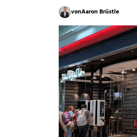
von
Aaron Brüstle