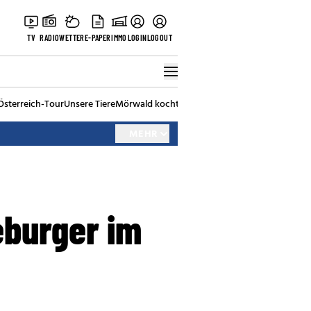
TV
RADIO
WETTER
E-PAPER
IMMO
LOGIN
LOGOUT
Österreich-Tour
Unsere Tiere
Mörwald kocht
Stark in den Tag
Best of Vienna
MEHR
eburger im