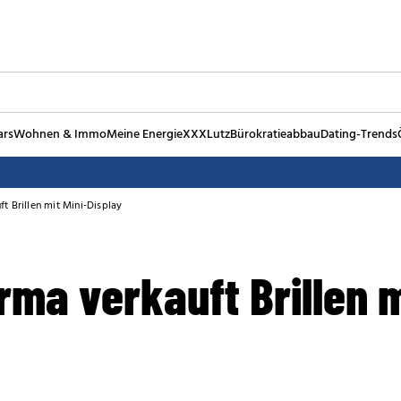
ars
Wohnen & Immo
Meine Energie
XXXLutz
Bürokratieabbau
Dating-Trends
t Brillen mit Mini-Display
ma verkauft Brillen m