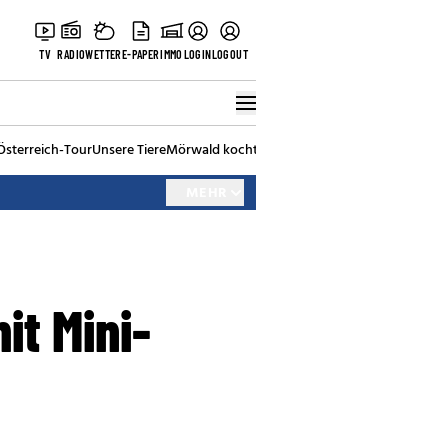
TV
RADIO
WETTER
E-PAPER
IMMO
LOGIN
LOGOUT
Österreich-Tour
Unsere Tiere
Mörwald kocht
Stark in den Tag
Best of Vienna
MEHR
it Mini-