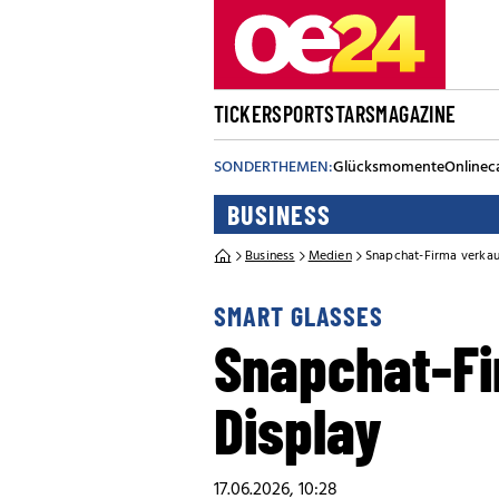
TICKER
SPORT
STARS
MAGAZINE
SONDERTHEMEN:
Glücksmomente
Onlinec
BUSINESS
Business
Medien
Snapchat-Firma verkauf
SMART GLASSES
Snapchat-Fir
Display
17.06.2026, 10:28