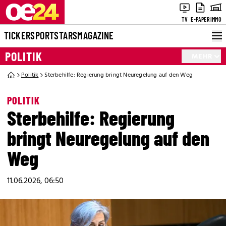
TV
E-PAPER
IMMO
TICKER
SPORT
STARS
MAGAZINE
POLITIK
MEHR
Politik
Sterbehilfe: Regierung bringt Neuregelung auf den Weg
POLITIK
Sterbehilfe: Regierung
bringt Neuregelung auf den
Weg
11.06.2026, 06:50