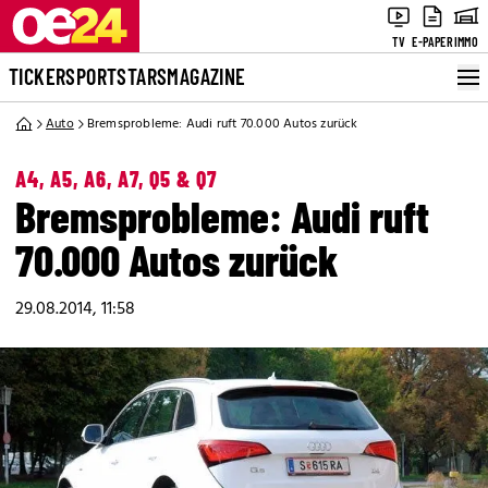
TV
E-PAPER
IMMO
TICKER
SPORT
STARS
MAGAZINE
Auto
Bremsprobleme: Audi ruft 70.000 Autos zurück
A4, A5, A6, A7, Q5 & Q7
Bremsprobleme: Audi ruft
70.000 Autos zurück
29.08.2014, 11:58