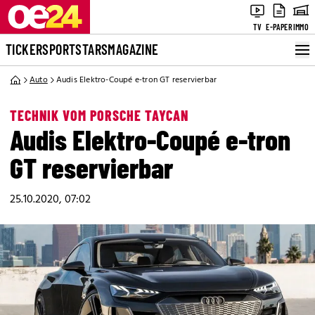
TV
E-PAPER
IMMO
TICKER
SPORT
STARS
MAGAZINE
Auto
Audis Elektro-Coupé e-tron GT reservierbar
TECHNIK VOM PORSCHE TAYCAN
Audis Elektro-Coupé e-tron
GT reservierbar
25.10.2020, 07:02