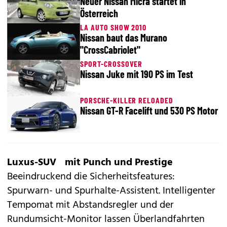
Neuer Nissan Micra startet in
Österreich
LA AUTO SHOW 2010
Nissan baut das Murano
"CrossCabriolet"
SPORT-CROSSOVER
Nissan Juke mit 190 PS im Test
PORSCHE-KILLER RELOADED
Nissan GT-R Facelift und 530 PS Motor
Luxus-SUV mit Punch und Prestige
Beeindruckend die Sicherheitsfeatures:
Spurwarn- und Spurhalte-Assistent. Intelligenter
Tempomat mit Abstandsregler und der
Rundumsicht-Monitor lassen Überlandfahrten