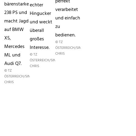
perfekt
bärenstarke
echter
verarbeitet
238 PS und
Hingucker
und einfach
macht Jagd
und weckt
zu
auf BMW
überall
bedienen.
X5,
großes
© TZ
Mercedes
Interesse.
ÖSTERREICH/SINGER
CHRIS
ML und
© TZ
ÖSTERREICH/SINGER
Audi Q7.
CHRIS
© TZ
ÖSTERREICH/SINGER
CHRIS