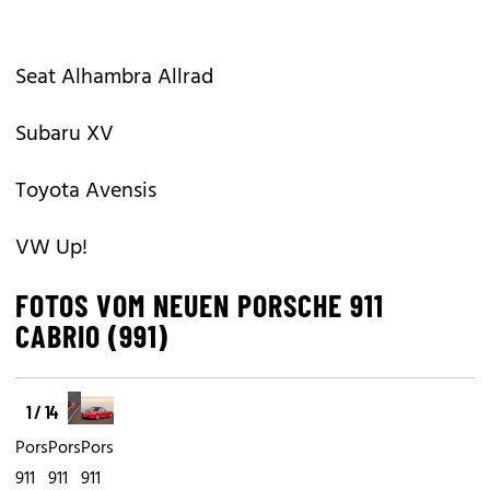
Seat Alhambra Allrad
Subaru XV
Toyota Avensis
VW Up!
FOTOS VOM NEUEN PORSCHE 911
CABRIO (991)
1 / 14
Porsche
Porsche
Porsche
911
911
911