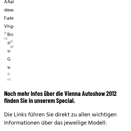
Auch
Autoshow
aber
die
erstmals
auch
Facelift-
auf
leichter
Variante...
heimischen
geraten
©
Boden
ist.
HERSTELLER
©
zu
BMW
sehen.
Genau
wie....
©
HERSTELLER
Noch mehr Infos über die Vienna Autoshow 2012
finden Sie in unserem Special.
Die Links führen Sie direkt zu allen wichtigen
Informationen über das jeweilige Modell: