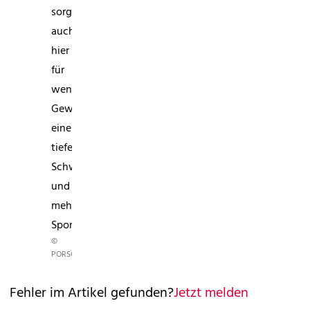
sorgt
auch
hier
für
weniger
Gewicht,
einen
tieferen
Schwerpunkt
und
mehr
Sportlichkeit.
©
PORSCHE
Fehler im Artikel gefunden?
Jetzt melden