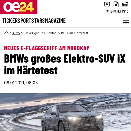
TV
E-PAPER
IMMO
TICKER
SPORT
STARS
MAGAZINE
Auto
BMWs großes Elektro-SUV iX im Härtetest
NEUES E-FLAGGSCHIFF AM NORDKAP
BMWs großes Elektro-SUV iX
im Härtetest
08.01.2021, 08:05