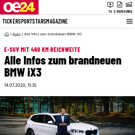
TV
E-PAPER
IMMO
TICKER
SPORT
STARS
MAGAZINE
Auto
Alle Infos zum brandneuen BMW iX3
E-SUV MIT 460 KM REICHWEITE
Alle Infos zum brandneuen
BMW iX3
14.07.2020, 11:35