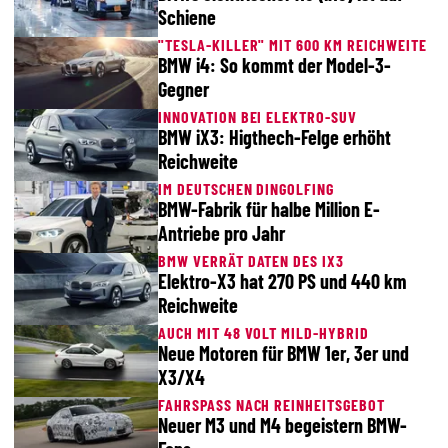
Schiene
"TESLA-KILLER" MIT 600 KM REICHWEITE
BMW i4: So kommt der Model-3-
Gegner
INNOVATION BEI ELEKTRO-SUV
BMW iX3: Higthech-Felge erhöht
Reichweite
IM DEUTSCHEN DINGOLFING
BMW-Fabrik für halbe Million E-
Antriebe pro Jahr
BMW VERRÄT DATEN DES IX3
Elektro-X3 hat 270 PS und 440 km
Reichweite
AUCH MIT 48 VOLT MILD-HYBRID
Neue Motoren für BMW 1er, 3er und
X3/X4
FAHRSPASS NACH REINHEITSGEBOT
Neuer M3 und M4 begeistern BMW-