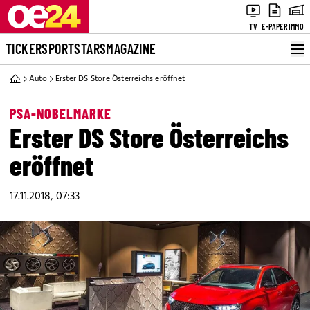
TV
E-PAPER
IMMO
TICKER
SPORT
STARS
MAGAZINE
Auto
Erster DS Store Österreichs eröffnet
PSA-NOBELMARKE
Erster DS Store Österreichs
eröffnet
17.11.2018, 07:33