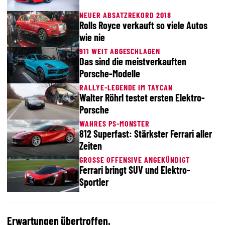
NEUER ABSATZREKORD 2018
Rolls Royce verkauft so viele Autos
wie nie
911 WEIT ABGESCHLAGEN
Das sind die meistverkauften
Porsche-Modelle
RALLYE-LEGENDE IM TAYCAN
Walter Röhrl testet ersten Elektro-
Porsche
WAHRES PS-MONSTER
812 Superfast: Stärkster Ferrari aller
Zeiten
GROSSE OFFENSIVE ANGEKÜNDIGT
Ferrari bringt SUV und Elektro-
Sportler
Erwartungen übertroffen.