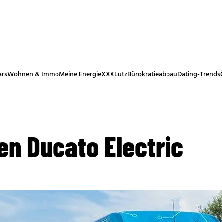
ars
Wohnen & Immo
Meine Energie
XXXLutz
Bürokratieabbau
Dating-Trends
den Ducato Electric