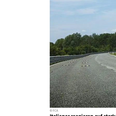
© FCA