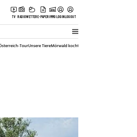
TV
RADIO
WETTER
E-PAPER
IMMO
LOGIN
LOGOUT
Österreich-Tour
Unsere Tiere
Mörwald kocht
Stark in den Tag
Best of Vienna