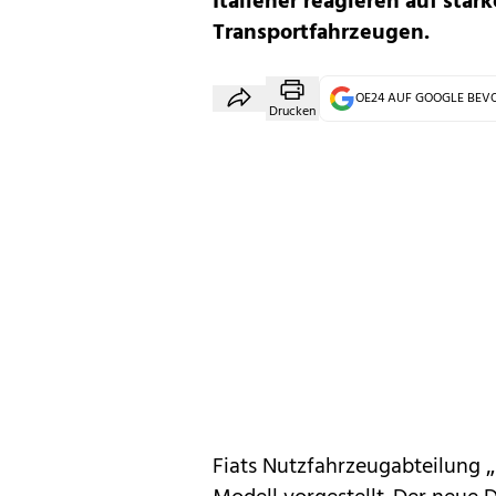
Italiener reagieren auf star
Transportfahrzeugen.
OE24 AUF GOOGLE BE
Drucken
Fiats
Nutzfahrzeugabteilung „Pr