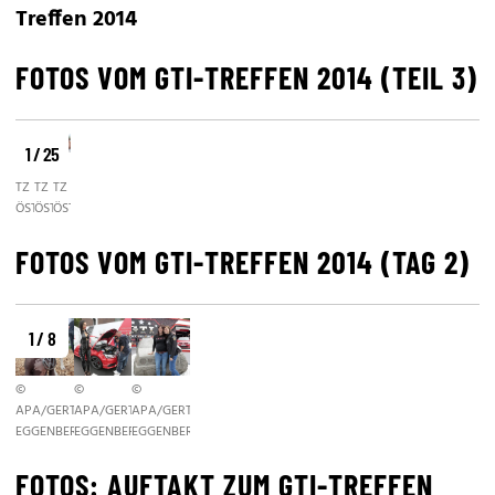
Treffen 2014
FOTOS VOM GTI-TREFFEN 2014 (TEIL 3)
1 / 25
©
©
©
TZ
TZ
TZ
ÖSTERREICH/RAUNIG
ÖSTERREICH/RAUNIG
ÖSTERREICH/RAUNIG
FOTOS VOM GTI-TREFFEN 2014 (TAG 2)
1 / 8
©
©
©
APA/GERT
APA/GERT
APA/GERT
EGGENBERGER
EGGENBERGER
EGGENBERGER
FOTOS: AUFTAKT ZUM GTI-TREFFEN