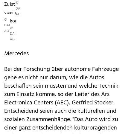
©
Zukunft
ist
DAIMLER
vorgestellt.
ein
AG
©
kontinuierlicher...
DAIMLER
©
AG
DAIMLER
AG
Mercedes
Bei der Forschung über autonome Fahrzeuge
gehe es nicht nur darum, wie die Autos
beschaffen sein müssten und welche Technik
zum Einsatz komme, so der Leiter des Ars
Electronica Centers (AEC), Gerfried Stocker.
Entscheidend seien auch die kulturellen und
sozialen Zusammenhänge. "Das Auto wird zu
einer ganz entscheidenden kulturprägenden