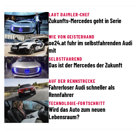
LAUT DAIMLER-CHEF
Zukunfts-Mercedes geht in Serie
WIE VON GEISTERHAND
oe24.at fuhr im selbstfahrenden Audi
mit
SELBSTFAHREND
Das ist der Mercedes der Zukunft
AUF DER RENNSTRECKE
Fahrerloser Audi schneller als
Rennfahrer
TECHNOLOGIE-FORTSCHRITT
Wird das Auto zum neuen
Lebensraum?