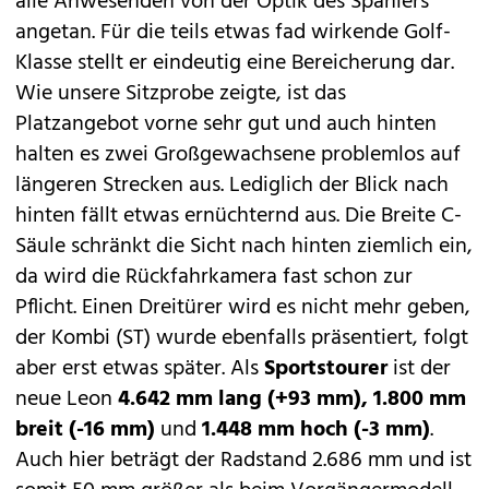
alle Anwesenden von der Optik des Spaniers
angetan. Für die teils etwas fad wirkende Golf-
Klasse stellt er eindeutig eine Bereicherung dar.
Wie unsere Sitzprobe zeigte, ist das
Platzangebot vorne sehr gut und auch hinten
halten es zwei Großgewachsene problemlos auf
längeren Strecken aus. Lediglich der Blick nach
hinten fällt etwas ernüchternd aus. Die Breite C-
Säule schränkt die Sicht nach hinten ziemlich ein,
da wird die Rückfahrkamera fast schon zur
Pflicht. Einen Dreitürer wird es nicht mehr geben,
der Kombi (ST) wurde ebenfalls präsentiert, folgt
aber erst etwas später. Als
Sportstourer
ist der
neue Leon
4.642 mm lang (+93 mm), 1.800 mm
breit (-16 mm)
und
1.448 mm hoch (-3 mm)
.
Auch hier beträgt der Radstand 2.686 mm und ist