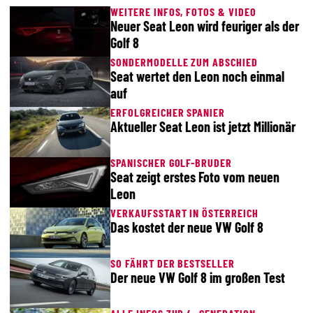
WEITERE INFOS, FOTOS & VIDEO
Neuer Seat Leon wird feuriger als der
Golf 8
SONDERMODELLE ZUM ABSCHIED
Seat wertet den Leon noch einmal
auf
ERFOLGREICHER SPANIER
Aktueller Seat Leon ist jetzt Millionär
SPANISCHER GOLF-BRUDER
Seat zeigt erstes Foto vom neuen
Leon
VERKAUFSSTART IN ÖSTERREICH
Das kostet der neue VW Golf 8
SO FÄHRT DER BESTSELLER
Der neue VW Golf 8 im großen Test