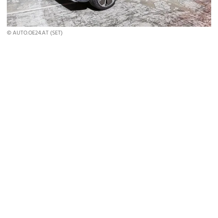
© AUTO.OE24.AT (SET)