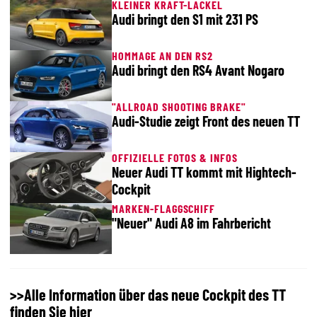
KLEINER KRAFT-LACKEL
Audi bringt den S1 mit 231 PS
HOMMAGE AN DEN RS2
Audi bringt den RS4 Avant Nogaro
"ALLROAD SHOOTING BRAKE"
Audi-Studie zeigt Front des neuen TT
OFFIZIELLE FOTOS & INFOS
Neuer Audi TT kommt mit Hightech-
Cockpit
MARKEN-FLAGGSCHIFF
"Neuer" Audi A8 im Fahrbericht
>>Alle Information über das neue Cockpit des TT
finden Sie hier