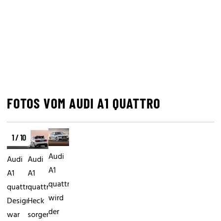
FOTOS VOM AUDI A1 QUATTRO
1 / 10
Audi
Audi
Audi
A1
A1
A1
quattroAngetrieben
quattroBeim
quattroAm
wird
Design
Heck
der
war
sorgen