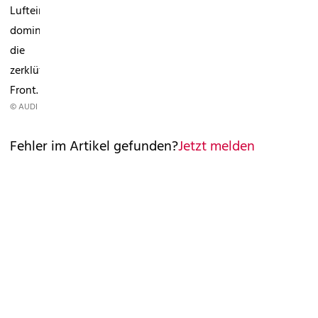
Lufteinlässe
dominieren
die
zerklüftete
Front.
© AUDI
Fehler im Artikel gefunden?
Jetzt melden