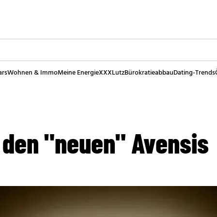
ars
Wohnen & Immo
Meine Energie
XXXLutz
Bürokratieabbau
Dating-Trends
t den "neuen" Avensis