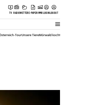
TV
RADIO
WETTER
E-PAPER
IMMO
LOGIN
LOGOUT
Österreich-Tour
Unsere Tiere
Mörwald kocht
Stark in den Tag
Best of Vienna