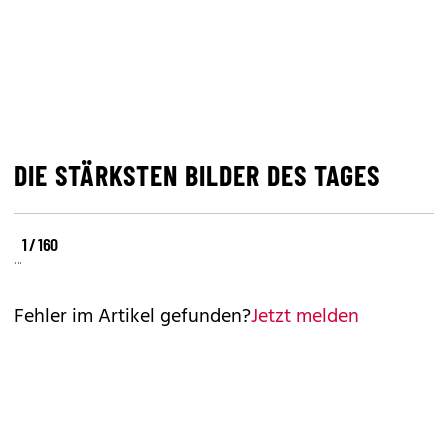
DIE STÄRKSTEN BILDER DES TAGES
©
©
©
1 / 160
REUTERS
REUTERS
REUTERS
Fehler im Artikel gefunden?
Jetzt melden