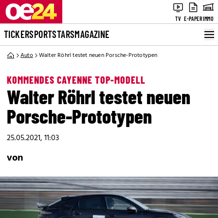
TV
E-PAPER
IMMO
TICKER
SPORT
STARS
MAGAZINE
Auto
Walter Röhrl testet neuen Porsche-Prototypen
KOMMENDES CAYENNE TOP-MODELL
Walter Röhrl testet neuen
Porsche-Prototypen
25.05.2021, 11:03
von