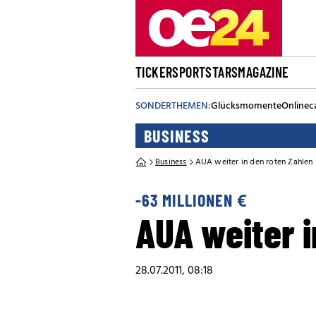
TICKER
SPORT
STARS
MAGAZINE
SONDERTHEMEN:
Glücksmomente
Onlinec
BUSINESS
Business
AUA weiter in den roten Zahlen
-63 MILLIONEN €
AUA weiter i
28.07.2011, 08:18