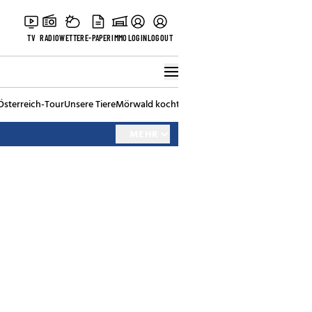
TV
RADIO
WETTER
E-PAPER
IMMO
LOGIN
LOGOUT
Österreich-Tour
Unsere Tiere
Mörwald kocht
Stark in den Tag
Best of Vienna
MEHR