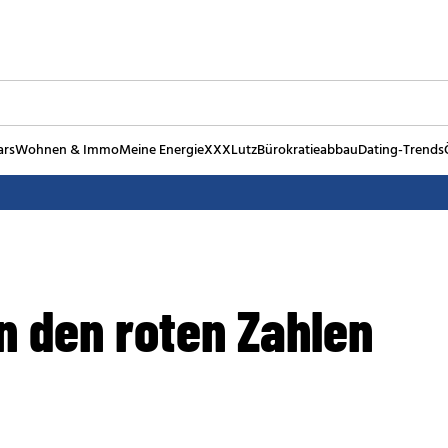
ars
Wohnen & Immo
Meine Energie
XXXLutz
Bürokratieabbau
Dating-Trends
n den roten Zahlen