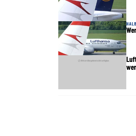
HAL
Wen
Luf
wen