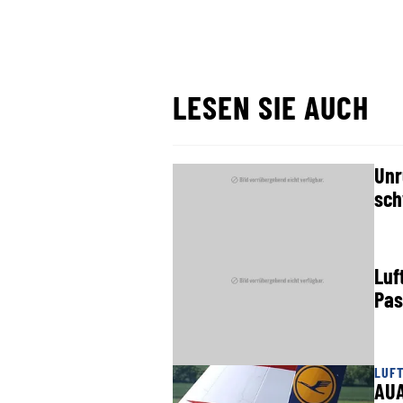
LESEN SIE AUCH
Unr
sch
Luf
Pas
LUF
AUA