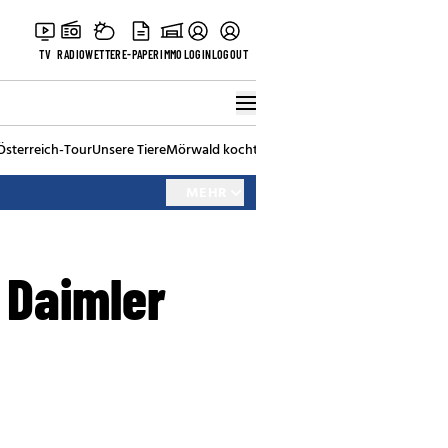
TV
RADIO
WETTER
E-PAPER
IMMO
LOGIN
LOGOUT
Österreich-Tour
Unsere Tiere
Mörwald kocht
Stark in den Tag
Best of Vienna
MEHR
 Daimler