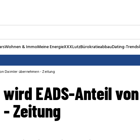
ars
Wohnen & Immo
Meine Energie
XXXLutz
Bürokratieabbau
Dating-Trends
on Daimler übernehmen - Zeitung
 wird EADS-Anteil von
- Zeitung