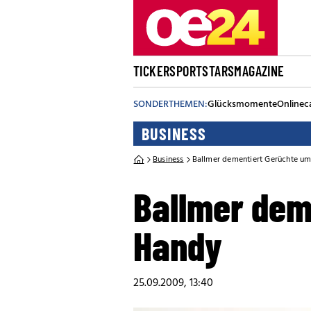
TICKER
SPORT
STARS
MAGAZINE
SONDERTHEMEN:
Glücksmomente
Onlinec
BUSINESS
Business
Ballmer dementiert Gerüchte u
Ballmer dem
Handy
25.09.2009, 13:40