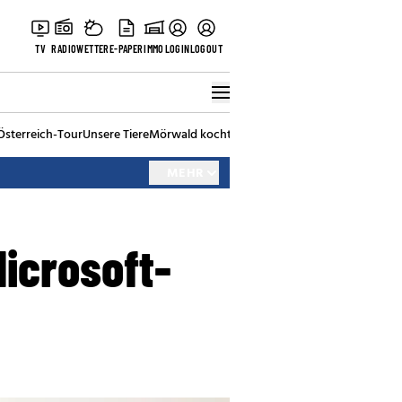
TV
RADIO
WETTER
E-PAPER
IMMO
LOGIN
LOGOUT
Österreich-Tour
Unsere Tiere
Mörwald kocht
Stark in den Tag
Best of Vienna
MEHR
icrosoft-