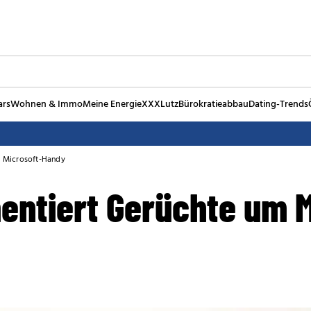
ars
Wohnen & Immo
Meine Energie
XXXLutz
Bürokratieabbau
Dating-Trends
m Microsoft-Handy
entiert Gerüchte um M