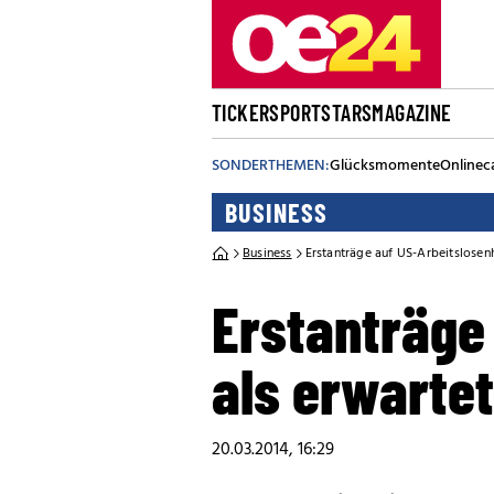
TICKER
SPORT
STARS
MAGAZINE
SONDERTHEMEN:
Glücksmomente
Onlinec
BUSINESS
Business
Erstanträge auf US-Arbeitslosenh
Erstanträge 
als erwartet
20.03.2014, 16:29