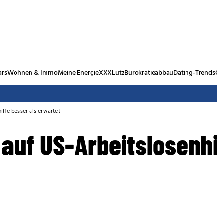
ars
Wohnen & Immo
Meine Energie
XXXLutz
Bürokratieabbau
Dating-Trends
ilfe besser als erwartet
auf US-Arbeitslosenhi