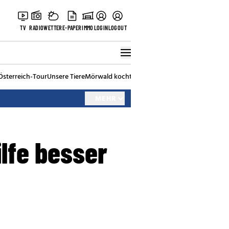
TV
RADIO
WETTER
E-PAPER
IMMO
LOGIN
LOGOUT
Österreich-Tour
Unsere Tiere
Mörwald kocht
Stark in den Tag
Best of Vienna
MEHR
lfe besser