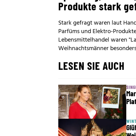
Produkte stark ge
Stark gefragt waren laut Hand
Parfüms und Elektro-Produkt
Lebensmittelhandel waren "L
Weihnachtsmänner besonders 
LESEN SIE AUCH
SING
Mar
Pla
WINT
Glü
Wei