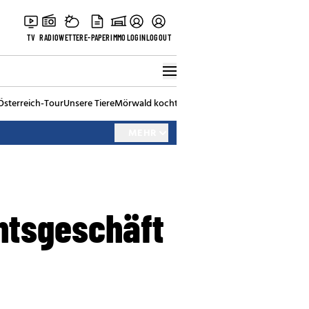
TV
RADIO
WETTER
E-PAPER
IMMO
LOGIN
LOGOUT
Österreich-Tour
Unsere Tiere
Mörwald kocht
Stark in den Tag
Best of Vienna
MEHR
htsgeschäft