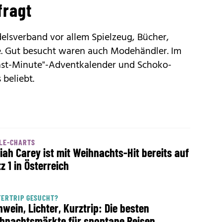
fragt
elsverband vor allem Spielzeug, Bücher,
e. Gut besucht waren auch Modehändler. Im
ast-Minute"-Adventkalender und Schoko-
beliebt.
LE-CHARTS
iah Carey ist mit Weihnachts-Hit bereits auf
tz 1 in Österreich
ERTRIP GESUCHT?
hwein, Lichter, Kurztrip: Die besten
hnachtsmärkte für spontane Reisen