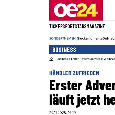
TICKER
SPORT
STARS
MAGAZINE
SONDERTHEMEN:
Glücksmomente
Onlinec
BUSINESS
Business
Erster Adventssamstag: Weihnach
HÄNDLER ZUFRIEDEN
Erster Adve
läuft jetzt h
29.11.2025, 16:19