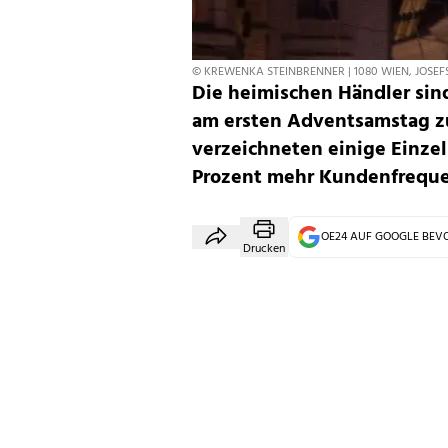
© KREWENKA STEINBRENNER | 1080 WIEN, JOSEF
Die heimischen Händler sin
am ersten Adventsamstag z
verzeichneten einige Einze
Prozent mehr Kundenfrequen
OE24 AUF GOOGLE BE
Drucken