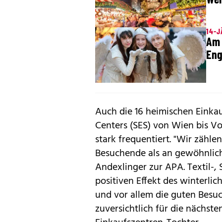
14-J
Am 
Eng
Auch die 16 heimischen Einka
Centers (SES) von Wien bis V
stark frequentiert. "Wir zähl
Besuchende als an gewöhnlic
Andexlinger zur APA. Textil-
positiven Effekt des winterlic
und vor allem die guten Besu
zuversichtlich für die nächst