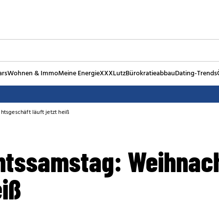
ars
Wohnen & Immo
Meine Energie
XXXLutz
Bürokratieabbau
Dating-Trends
tsgeschäft läuft jetzt heiß
ntssamstag: Weihnac
eiß