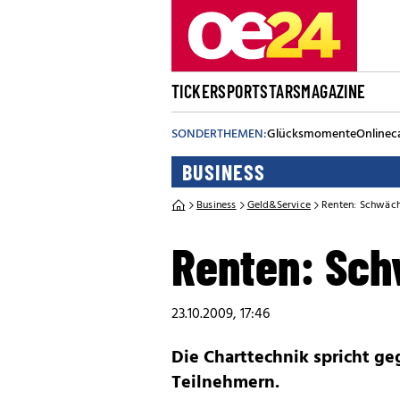
TICKER
SPORT
STARS
MAGAZINE
SONDERTHEMEN:
Glücksmomente
Onlinec
BUSINESS
Business
Geld&Service
Renten: Schwäch
Renten: Sch
23.10.2009, 17:46
Die Charttechnik spricht g
Teilnehmern.