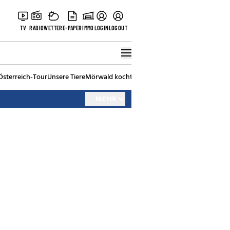
TV
RADIO
WETTER
E-PAPER
IMMO
LOGIN
LOGOUT
Österreich-Tour
Unsere Tiere
Mörwald kocht
Stark in den Tag
Best of Vienna
MEHR