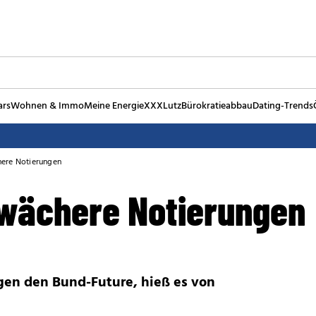
ars
Wohnen & Immo
Meine Energie
XXXLutz
Bürokratieabbau
Dating-Trends
ere Notierungen
wächere Notierungen
egen den Bund-Future, hieß es von