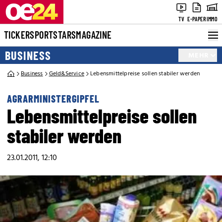
TV
E-PAPER
IMMO
TICKER
SPORT
STARS
MAGAZINE
BUSINESS
MEHR
Business
Geld&Service
Lebensmittelpreise sollen stabiler werden
AGRARMINISTERGIPFEL
Lebensmittelpreise sollen
stabiler werden
23.01.2011, 12:10