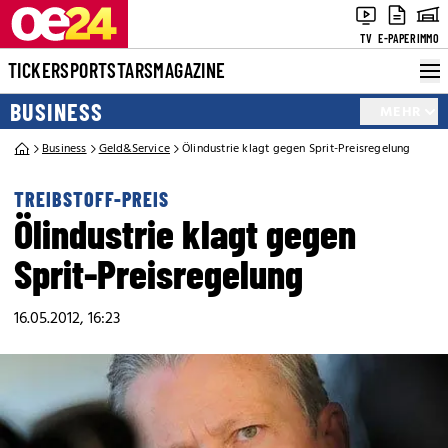
TV
E-PAPER
IMMO
TICKER
SPORT
STARS
MAGAZINE
BUSINESS
MEHR
Business
Geld&Service
Ölindustrie klagt gegen Sprit-Preisregelung
TREIBSTOFF-PREIS
Ölindustrie klagt gegen
Sprit-Preisregelung
16.05.2012, 16:23