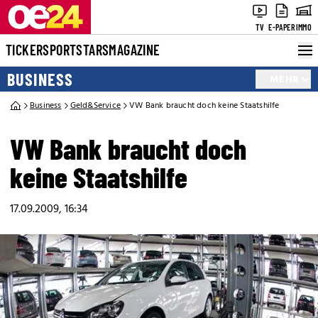
TV
E-PAPER
IMMO
TICKER
SPORT
STARS
MAGAZINE
BUSINESS
MEHR
Business
Geld&Service
VW Bank braucht doch keine Staatshilfe
VW Bank braucht doch
keine Staatshilfe
17.09.2009, 16:34