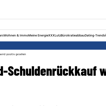
ars
Wohnen & Immo
Meine Energie
XXXLutz
Bürokratieabbau
Dating-Trends
wird positiv gesehen
d-Schuldenrückkauf wi