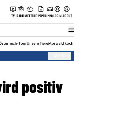
TV
RADIO
WETTER
E-PAPER
IMMO
LOGIN
LOGOUT
Österreich-Tour
Unsere Tiere
Mörwald kocht
Stark in den Tag
Best of Vienna
MEHR
rd positiv