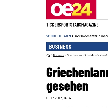
TICKER
SPORT
STARS
MAGAZINE
SONDERTHEMEN:
Glücksmomente
Onlinec
BUSINESS
Business
Griechenland-Schuldenrückkauf 
Griechenlan
gesehen
03.12.2012, 16:37