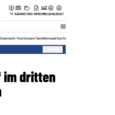
TV
RADIO
WETTER
E-PAPER
IMMO
LOGIN
LOGOUT
Österreich-Tour
Unsere Tiere
Mörwald kocht
Stark in den Tag
Best of Vienna
MEHR
 im dritten
n