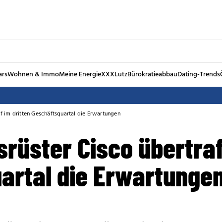
ars
Wohnen & Immo
Meine Energie
XXXLutz
Bürokratieabbau
Dating-Trends
f im dritten Geschäftsquartal die Erwartungen
rüster Cisco übertraf
artal die Erwartunge