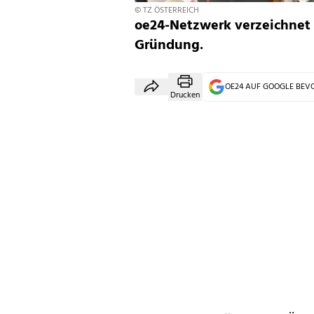
© TZ ÖSTERREICH
oe24-Netzwerk verzeichnet 
Gründung.
OE24 AUF GOOGLE BE
Drucken