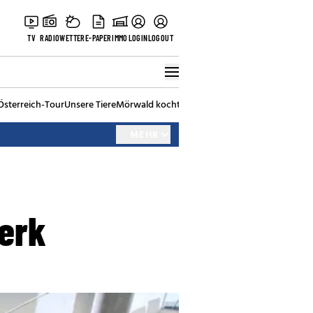
TV
RADIO
WETTER
E-PAPER
IMMO
LOGIN
LOGOUT
Österreich-Tour
Unsere Tiere
Mörwald kocht
Stark in den Tag
Best of Vienna
MEHR
erk