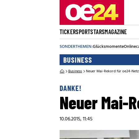
TICKER
SPORT
STARS
MAGAZINE
SONDERTHEMEN:
Glücksmomente
Onlinec
BUSINESS
Business
Neuer Mai-Rekord für oe24-Net
DANKE!
Neuer Mai-R
10.06.2015, 11:45