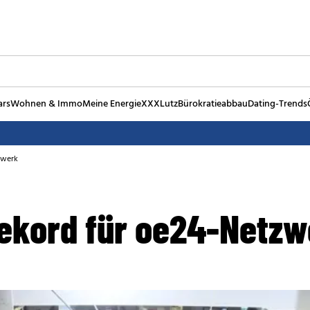
ars
Wohnen & Immo
Meine Energie
XXXLutz
Bürokratieabbau
Dating-Trends
zwerk
ekord für oe24-Netzw