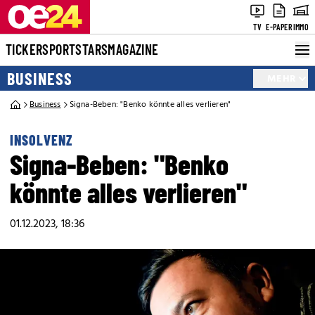
TV
E-PAPER
IMMO
TICKER
SPORT
STARS
MAGAZINE
BUSINESS
MEHR
Business
Signa-Beben: "Benko könnte alles verlieren"
INSOLVENZ
Signa-Beben: "Benko
könnte alles verlieren"
01.12.2023, 18:36