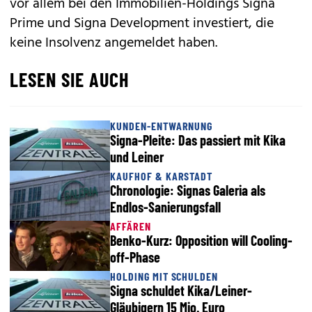
vor allem bei den Immobilien-Holdings Signa
Prime und Signa Development investiert, die
keine Insolvenz angemeldet haben.
LESEN SIE AUCH
KUNDEN-ENTWARNUNG
Signa-Pleite: Das passiert mit Kika
und Leiner
KAUFHOF & KARSTADT
Chronologie: Signas Galeria als
Endlos-Sanierungsfall
AFFÄREN
Benko-Kurz: Opposition will Cooling-
off-Phase
HOLDING MIT SCHULDEN
Signa schuldet Kika/Leiner-
Gläubigern 15 Mio. Euro